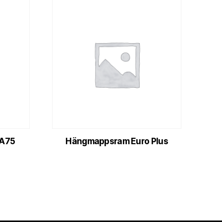
HA75
Hängmappsram Euro Plus