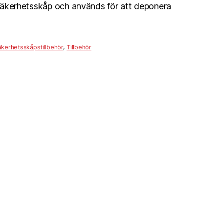
i säkerhetsskåp och används för att deponera
äkerhetsskåpstillbehör
,
Tillbehör