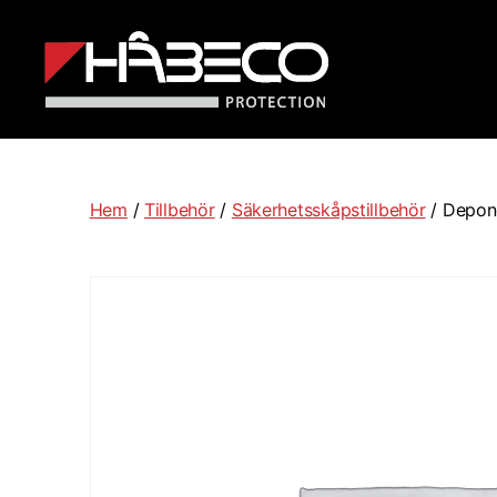
Håbeco
Sverige
Hem
/
Tillbehör
/
Säkerhetsskåpstillbehör
/ Depone