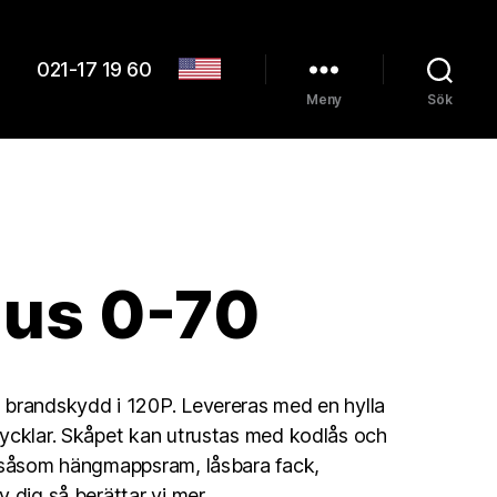
021-17 19 60
Meny
Sök
lus 0-70
 brandskydd i 120P. Levereras med en hylla
ycklar. Skåpet kan utrustas med kodlås och
r såsom hängmappsram, låsbara fack,
v dig så berättar vi mer