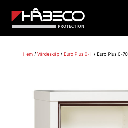
Håbeco
Sverige
Hem
/
Värdeskåp
/
Euro Plus 0-III
/ Euro Plus 0-70