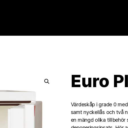
Euro P
Värdeskåp i grade 0 med
samt nyckellås och två n
en mängd olika tillbehö
deponeringsinsats. Hör a