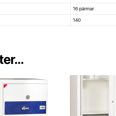
16 pärmar
140
er...