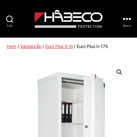
Sök
Meny
Håbeco
Sverige
Hem
/
Värdeskåp
/
Euro Plus 0-III
/ Euro Plus II-175