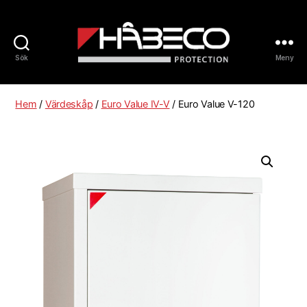
Sök
Meny
Håbeco
Sverige
Hem
/
Värdeskåp
/
Euro Value IV-V
/ Euro Value V-120