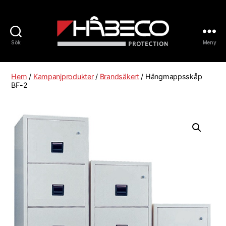
Sök
Meny
Håbeco
Sverige
Hem
/
Kampanjprodukter
/
Brandsäkert
/ Hängmappsskåp
BF-2