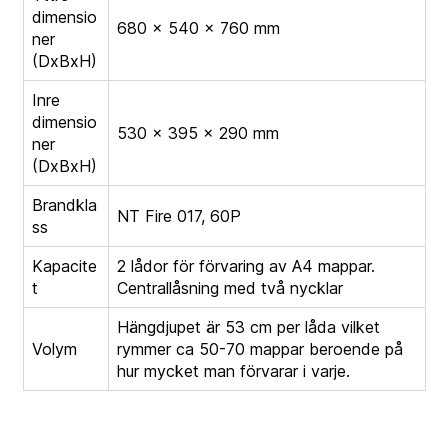
dimensio
680 × 540 × 760 mm
ner
(DxBxH)
Inre
dimensio
530 × 395 × 290 mm
ner
(DxBxH)
Brandkla
NT Fire 017, 60P
ss
Kapacite
2 lådor för förvaring av A4 mappar.
t
Centrallåsning med två nycklar
Hängdjupet är 53 cm per låda vilket
Volym
rymmer ca 50-70 mappar beroende på
hur mycket man förvarar i varje.