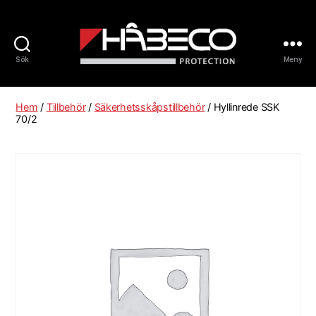
Sök
Meny
Håbeco
Sverige
Hem
/
Tillbehör
/
Säkerhetsskåpstillbehör
/ Hyllinrede SSK
70/2