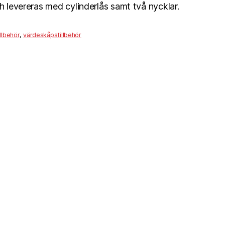
ch levereras med cylinderlås samt två nycklar.
illbehör
,
värdeskåpstillbehör