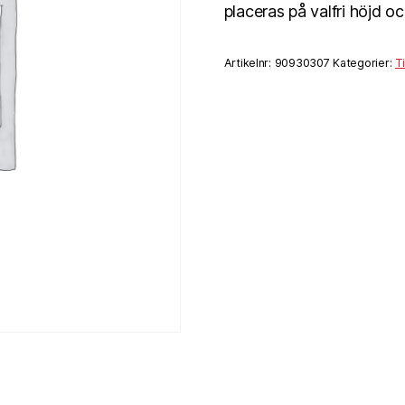
placeras på valfri höjd o
Artikelnr:
90930307
Kategorier:
T