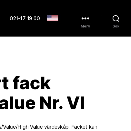
021-17 19 60
Meny
Sök
t fack
alue Nr. VI
lus/Value/High Value värdeskåp. Facket kan