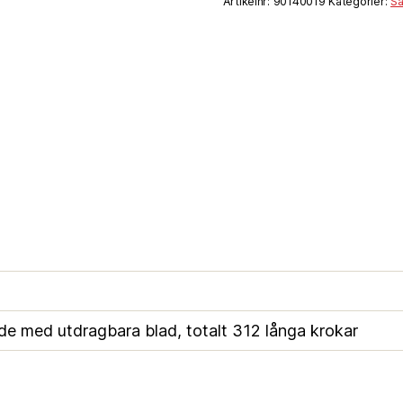
Artikelnr:
90140019
Kategorier:
Sä
de med utdragbara blad, totalt 312 långa krokar