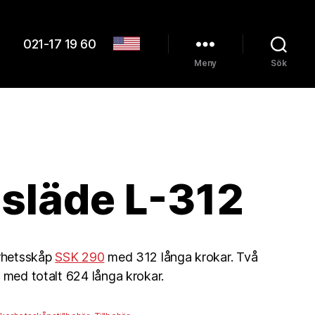
021-17 19 60
Meny
Sök
släde L-312
erhetsskåp
SSK 290
med 312 långa krokar. Två
t med totalt 624 långa krokar.