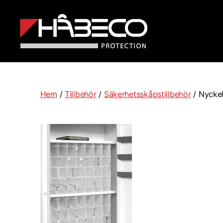
Håbeco
Sverige
Hem
/
Tillbehör
/
Säkerhetsskåpstillbehör
/ Nyckel