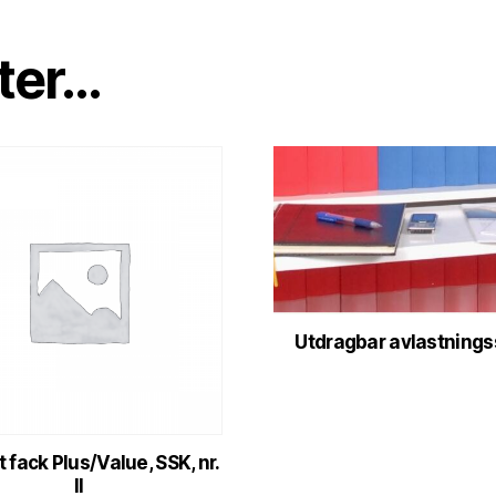
er...
Utdragbar avlastnings
 fack Plus/Value, SSK, nr.
II