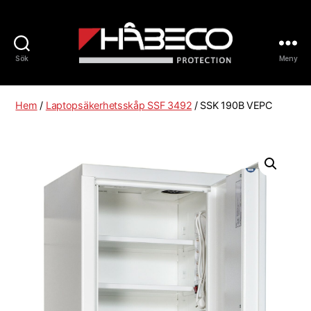
Sök
Meny
Håbeco
Sverige
Hem
/
Laptopsäkerhetsskåp SSF 3492
/ SSK 190B VEPC