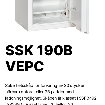
SSK 190B
VEPC
Säkerhetsskåp för förvaring av 20 stycken
bärbara datorer eller 36 paddor med
laddningsmöjlighet. Skåpen är klassat i SSF3492
(SS3492). Försett med 20 hyllor, 36