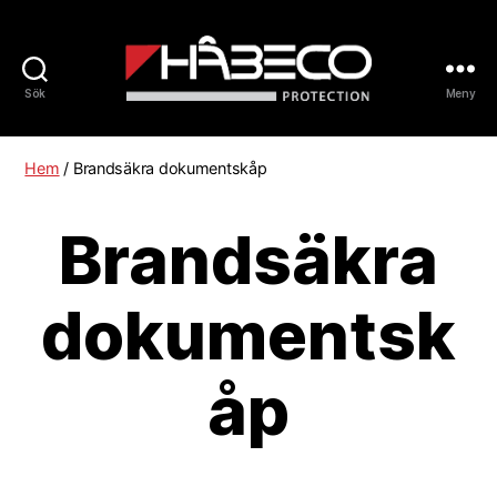
Sök
Meny
Håbeco
Sverige
Hem
/ Brandsäkra dokumentskåp
Brandsäkra
dokumentsk
åp