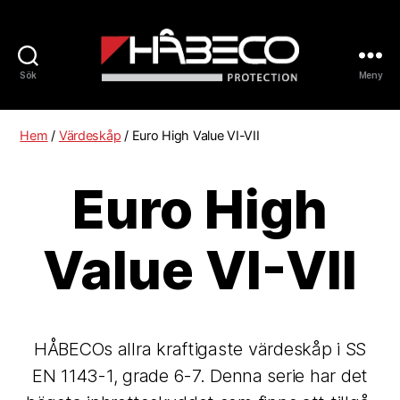
Sök
Meny
Håbeco
Sverige
Hem
/
Värdeskåp
/ Euro High Value VI-VII
Euro High
Value VI-VII
HÅBECOs allra kraftigaste värdeskåp i SS
EN 1143-1, grade 6-7. Denna serie har det