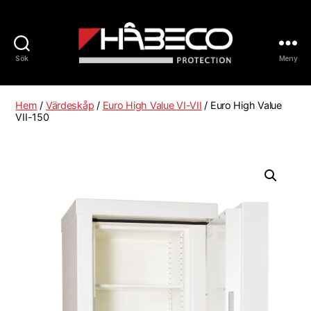
Sök
Meny
Håbeco
Sverige
Hem
/
Värdeskåp
/
Euro High Value VI-VII
/ Euro High Value
VII-150